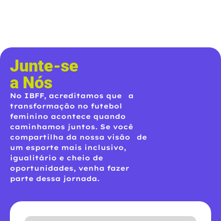
Junte-se
a Nós
No IBFF, acreditamos que a
transformação no futebol
feminino acontece quando
caminhamos juntos. Se você
compartilha da nossa visão de
um esporte mais inclusivo,
igualitário e cheio de
oportunidades, venha fazer
parte dessa jornada.