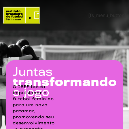
[fs_menu_button]
O IBFF busca
impulsionar o
futebol feminino
para um novo
patamar,
promovendo seu
desenvolvimento
e expansão.