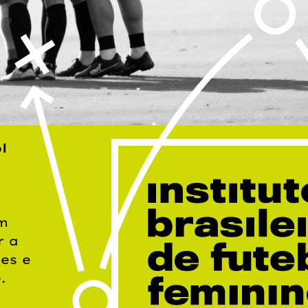
l
om
r a
es e
.