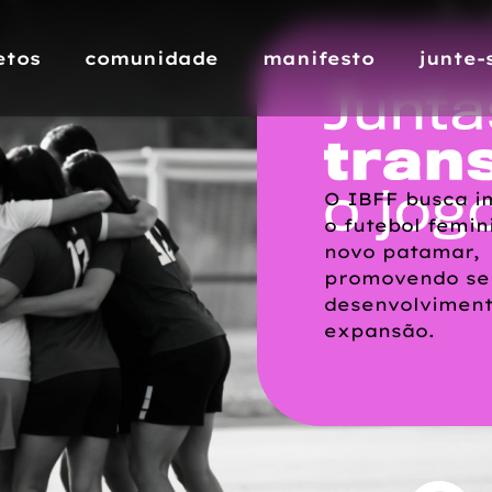
etos
comunidade
manifesto
junte-
O IBFF busca i
o futebol femi
novo patamar,
promovendo se
desenvolvimen
expansão.