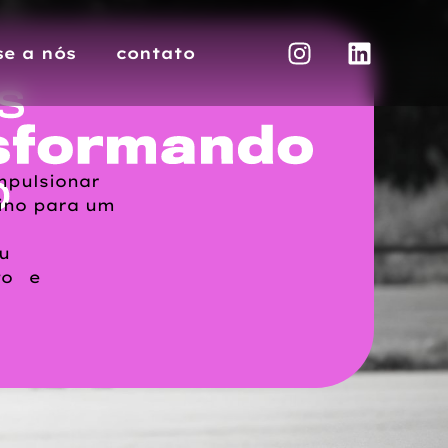
se a nós
contato
mpulsionar
nino para um
u
to e