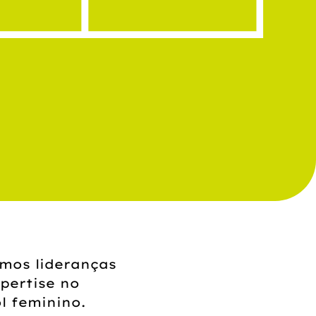
mos lideranças
pertise no
l feminino.