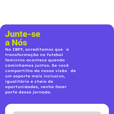
Junte-se
a Nós
No IBFF, acreditamos que a
transformação no futebol
feminino acontece quando
caminhamos juntos. Se você
compartilha da nossa visão de
um esporte mais inclusivo,
igualitário e cheio de
oportunidades, venha fazer
parte dessa jornada.