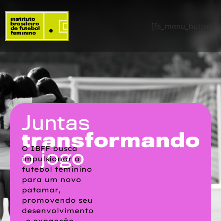
[fs_menu_button]
O IBFF busca
impulsionar o
futebol feminino
para um novo
patamar,
promovendo seu
desenvolvimento
e expansão.