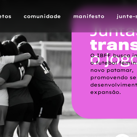
etos
comunidade
manifesto
junte-
O IBFF busca i
o futebol femi
novo patamar,
promovendo se
desenvolvimen
expansão.