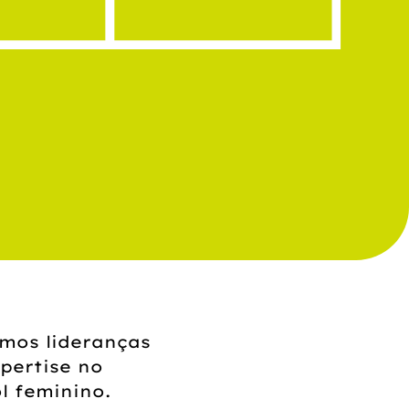
mos lideranças
pertise no
l feminino.