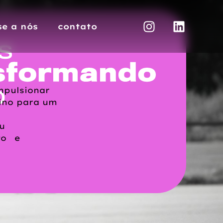
se a nós
contato
mpulsionar
nino para um
u
to e