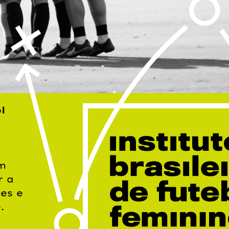
l
om
r a
es e
.