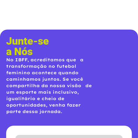
Junte-se
a Nós
No IBFF, acreditamos que a
transformação no futebol
feminino acontece quando
caminhamos juntos. Se você
compartilha da nossa visão de
um esporte mais inclusivo,
igualitário e cheio de
oportunidades, venha fazer
parte dessa jornada.