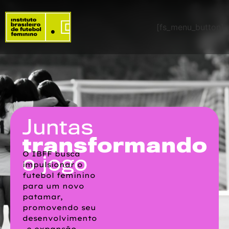
[fs_menu_button]
O IBFF busca
impulsionar o
futebol feminino
para um novo
patamar,
promovendo seu
desenvolvimento
e expansão.