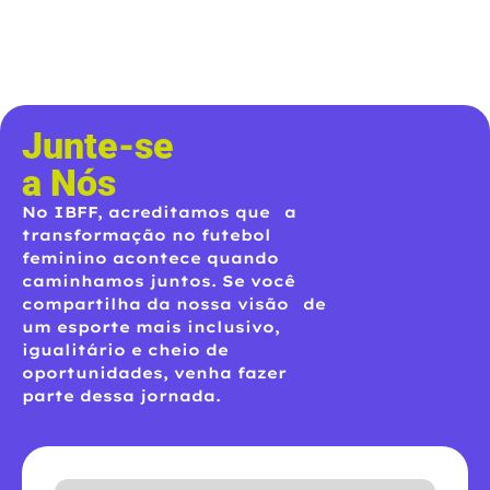
Junte-se
a Nós
No IBFF, acreditamos que a
transformação no futebol
feminino acontece quando
caminhamos juntos. Se você
compartilha da nossa visão de
um esporte mais inclusivo,
igualitário e cheio de
oportunidades, venha fazer
parte dessa jornada.