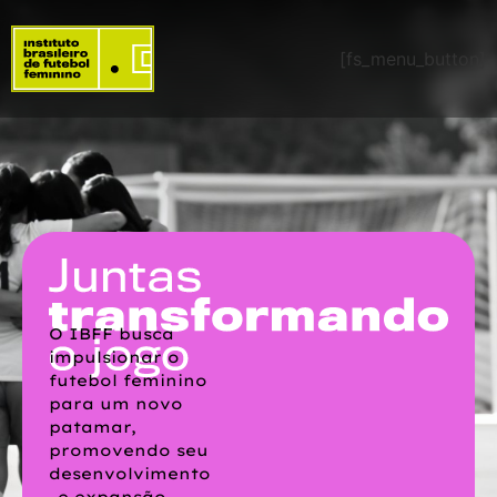
[fs_menu_button]
O IBFF busca
impulsionar o
futebol feminino
para um novo
patamar,
promovendo seu
desenvolvimento
e expansão.